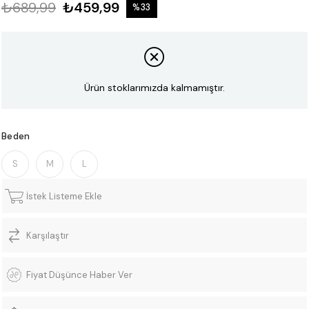
₺689,99
₺459,99
%
33
İndirim
Ürün stoklarımızda kalmamıştır.
Beden
S
M
L
İstek Listeme Ekle
Karşılaştır
Fiyat Düşünce Haber Ver