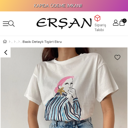
KAPIDA ÖDEME İMKANI!
0
Sipariş
Takibi
Baskı Detaylı Tişört Ekru