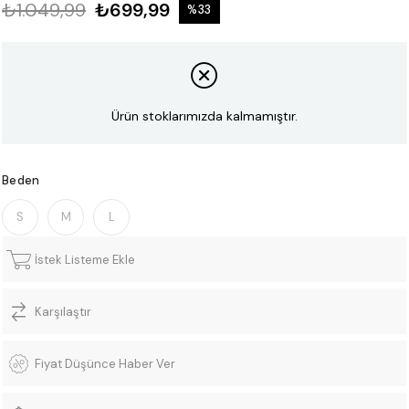
₺1.049,99
₺699,99
%
33
İndirim
Ürün stoklarımızda kalmamıştır.
Beden
S
M
L
İstek Listeme Ekle
Karşılaştır
Fiyat Düşünce Haber Ver