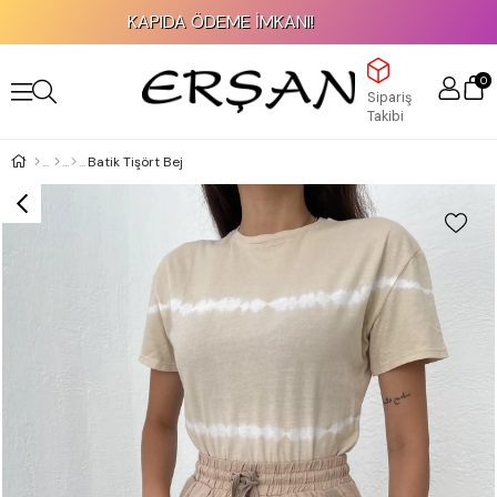
KAPIDA ÖDEME İMKANI!
0
Sipariş
Takibi
Batik Tişört Bej