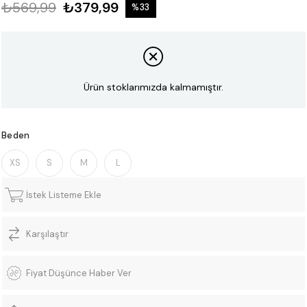
₺569,99
₺379,99
%
33
İndirim
Ürün stoklarımızda kalmamıştır.
Beden
XS
S
M
L
İstek Listeme Ekle
Karşılaştır
Fiyat Düşünce Haber Ver