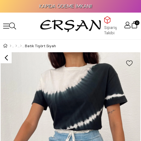
KAPIDA ÖDEME İMKANI!
0
Sipariş
Takibi
Batik Tişört Siyah