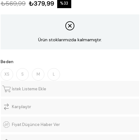
₺569,99
₺379,99
%
33
İndirim
Ürün stoklarımızda kalmamıştır.
Beden
XS
S
M
L
İstek Listeme Ekle
Karşılaştır
Fiyat Düşünce Haber Ver