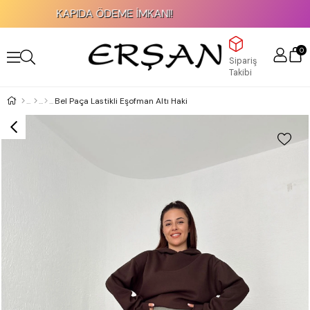
KAPIDA ÖDEME İMKANI!
20
0
Sipariş
Takibi
Bel Paça Lastikli Eşofman Altı Haki