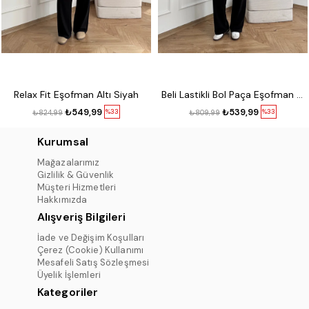
Relax Fit Eşofman Altı Siyah
Beli Lastikli Bol Paça Eşofman Siyah
₺549,99
₺539,99
%33
%33
₺824,99
₺809,99
Kurumsal
Mağazalarımız
Gizlilik & Güvenlik
Müşteri Hizmetleri
Hakkımızda
Alışveriş Bilgileri
İade ve Değişim Koşulları
Çerez (Cookie) Kullanımı
Mesafeli Satış Sözleşmesi
Üyelik İşlemleri
Kategoriler