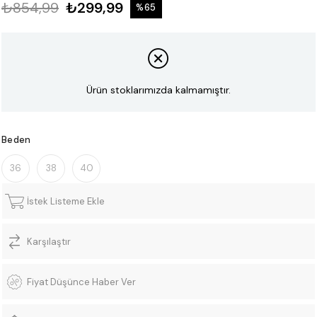
₺854,99
₺299,99
%
65
İndirim
Ürün stoklarımızda kalmamıştır.
Beden
36
38
40
İstek Listeme Ekle
Karşılaştır
Fiyat Düşünce Haber Ver