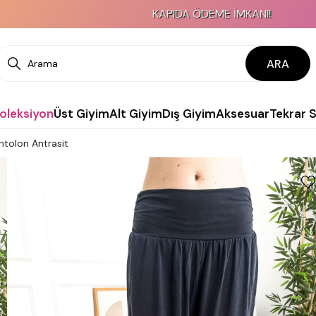
KAPIDA ÖDEME İMKANI!
ARA
Koleksiyon
Üst Giyim
Alt Giyim
Dış Giyim
Aksesuar
Tekrar 
antolon Antrasit