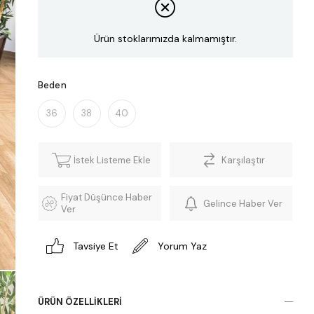
Ürün stoklarımızda kalmamıştır.
Beden
36
38
40
İstek Listeme Ekle
Karşılaştır
Fiyat Düşünce Haber
Gelince Haber Ver
Ver
Tavsiye Et
Yorum Yaz
ÜRÜN ÖZELLIKLERI