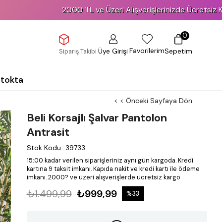
2000 TL ve Üzeri Alışverişlerinizde Ücretsiz Kargo!
0
Favorilerim
Üye Girişi
Sepetim
Sipariş Takibi
Stokta
< < Önceki Sayfaya Dön
Beli Korsajlı Şalvar Pantolon
Antrasit
Stok Kodu
:
39733
15:00 kadar verilen siparişleriniz aynı gün kargoda.
Kredi
kartına 9 taksit imkanı.
Kapıda nakit ve kredi kartı ile ödeme
imkanı.
2000? ve üzeri alışverişlerde ücretsiz kargo
₺1.499,99
₺999,99
%
33
İndirim