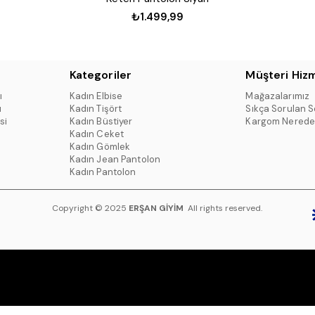
₺1.499,99
Kategoriler
Müşteri Hizm
ı
Kadın Elbise
Mağazalarımız
ı
Kadın Tişört
Sıkça Sorulan S
si
Kadın Büstiyer
Kargom Nerede
Kadın Ceket
Kadın Gömlek
Kadın Jean Pantolon
Kadın Pantolon
Copyright © 2025
ERŞAN GİYİM
All rights reserved.