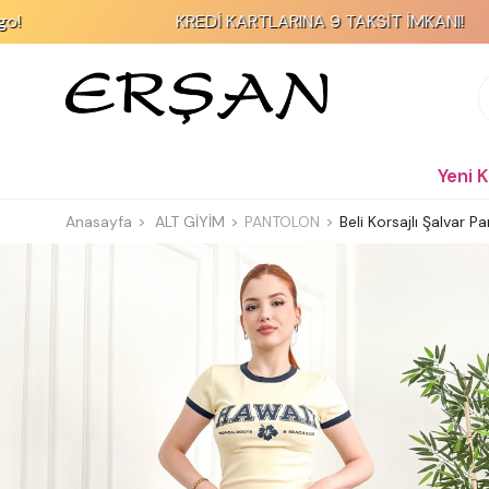
KREDİ KARTLARINA 9 TAKSİT İMKANI!
Yeni 
Anasayfa
ALT GİYİM
PANTOLON
Beli Korsajlı Şalvar P