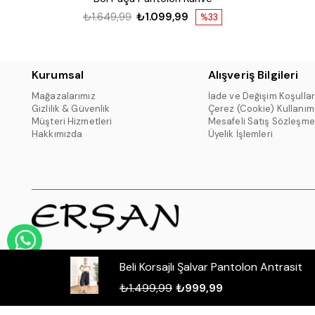
₺1.649,99
₺1.099,99
%33
Kurumsal
Alışveriş Bilgileri
Mağazalarımız
İade ve Değişim Koşullar
Gizlilik & Güvenlik
Çerez (Cookie) Kullanım
Müşteri Hizmetleri
Mesafeli Satış Sözleşme
Hakkımızda
Üyelik İşlemleri
WHATSAPP DESTEK HATTI
Beli Korsajlı Şalvar Pantolon Antrasit
₺1.499,99
₺999,99