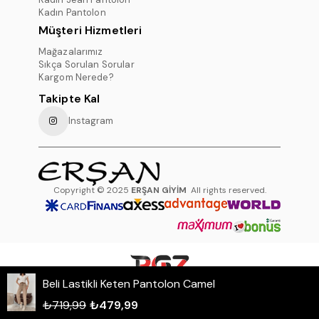
Kadın Pantolon
Müşteri Hizmetleri
Mağazalarımız
Sıkça Sorulan Sorular
Kargom Nerede?
Takipte Kal
Instagram
Copyright © 2025
ERŞAN GİYİM
All rights reserved.
Beli Lastikli Keten Pantolon Camel
WHATSAPP DESTEK HATTI
₺719,99
₺479,99