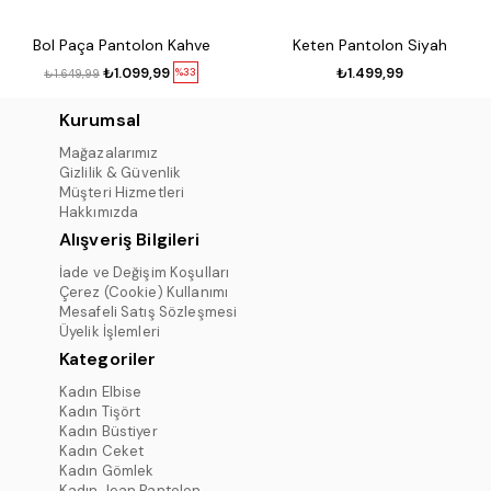
Bol Paça Pantolon Kahve
Keten Pantolon Siyah
₺1.099,99
₺1.499,99
%33
₺1.649,99
Kurumsal
Mağazalarımız
Gizlilik & Güvenlik
Müşteri Hizmetleri
Hakkımızda
Alışveriş Bilgileri
İade ve Değişim Koşulları
Çerez (Cookie) Kullanımı
Mesafeli Satış Sözleşmesi
Üyelik İşlemleri
Kategoriler
Kadın Elbise
Kadın Tişört
Kadın Büstiyer
Kadın Ceket
Kadın Gömlek
Kadın Jean Pantolon