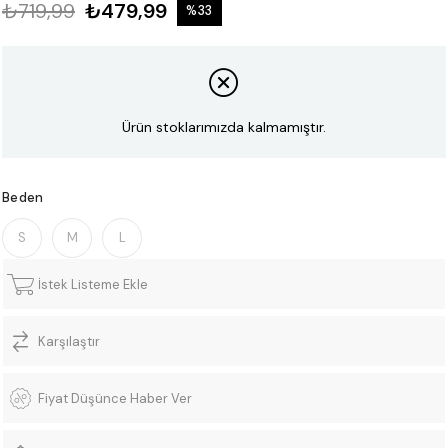
₺719,99
₺479,99
%
33
İndirim
Ürün stoklarımızda kalmamıştır.
Beden
S
M
L
İstek Listeme Ekle
Karşılaştır
Fiyat Düşünce Haber Ver