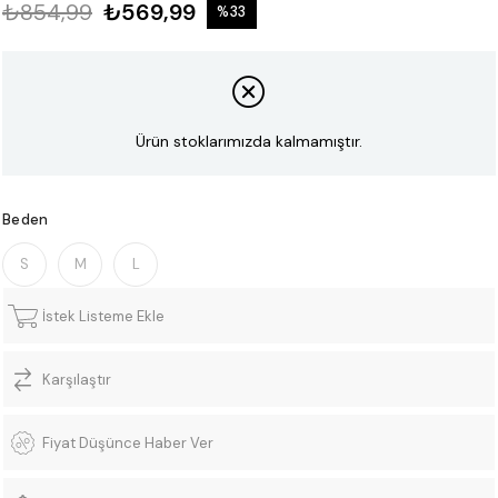
₺854,99
₺569,99
%
33
İndirim
Ürün stoklarımızda kalmamıştır.
Beden
S
M
L
İstek Listeme Ekle
Karşılaştır
Fiyat Düşünce Haber Ver