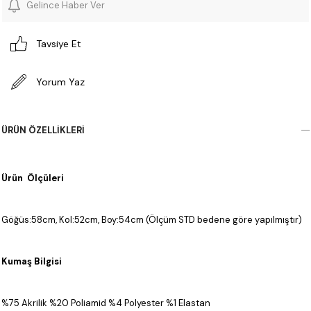
Gelince Haber Ver
Tavsiye Et
Yorum Yaz
ÜRÜN ÖZELLIKLERI
Ürün Ölçüleri
Göğüs:58cm, Kol:52cm, Boy:54cm (Ölçüm STD bedene göre yapılmıştır)
Kumaş Bilgisi
%75 Akrilik %20 Poliamid %4 Polyester %1 Elastan