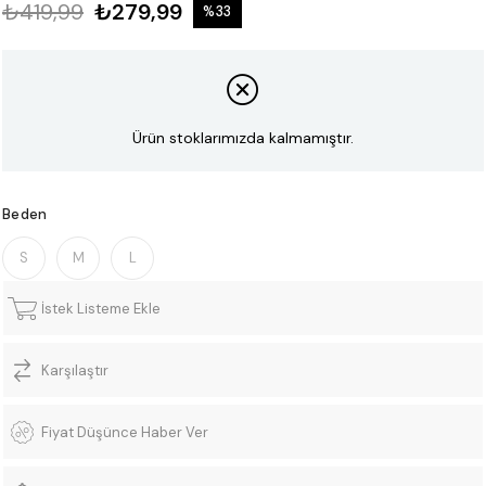
₺419,99
₺279,99
%
33
İndirim
Ürün stoklarımızda kalmamıştır.
Beden
S
M
L
İstek Listeme Ekle
Karşılaştır
Fiyat Düşünce Haber Ver