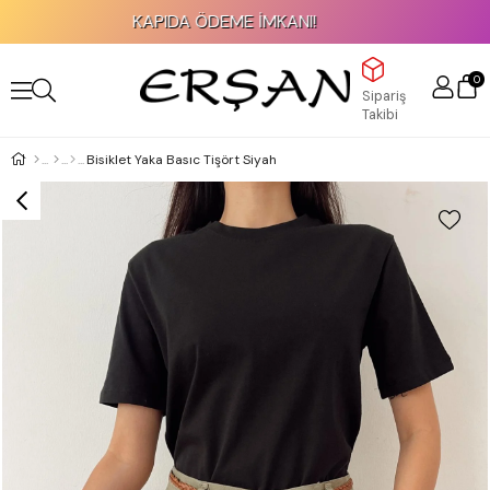
KAPIDA ÖDEME İMKANI!
0
Sipariş
Takibi
Bisiklet Yaka Basıc Tişört Siyah