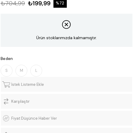
₺704,99
₺199,99
%
72
İndirim
Ürün stoklarımızda kalmamıştır.
Beden
S
M
L
İstek Listeme Ekle
Karşılaştır
Fiyat Düşünce Haber Ver