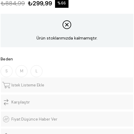
₺884,99
₺299,99
%
66
İndirim
Ürün stoklarımızda kalmamıştır.
Beden
S
M
L
İstek Listeme Ekle
Karşılaştır
Fiyat Düşünce Haber Ver