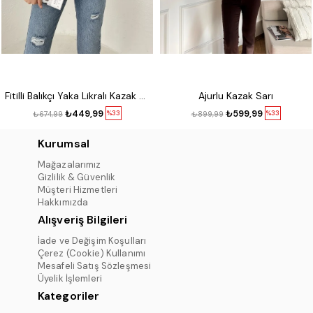
Fitilli Balıkçı Yaka Likralı Kazak Kırmızı
Ajurlu Kazak Sarı
₺449,99
₺599,99
%33
%33
₺674,99
₺899,99
Kurumsal
Mağazalarımız
Gizlilik & Güvenlik
Müşteri Hizmetleri
Hakkımızda
Alışveriş Bilgileri
İade ve Değişim Koşulları
Çerez (Cookie) Kullanımı
Mesafeli Satış Sözleşmesi
Üyelik İşlemleri
Kategoriler