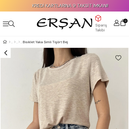
KREDİ KARTLARINA 9 TAKSİT İMKANI!
0
Sipariş
Takibi
Bisiklet Yaka Simli Tişört Bej