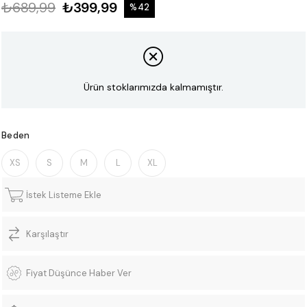
₺689,99
₺399,99
%
42
İndirim
Ürün stoklarımızda kalmamıştır.
Beden
XS
S
M
L
XL
İstek Listeme Ekle
Karşılaştır
Fiyat Düşünce Haber Ver