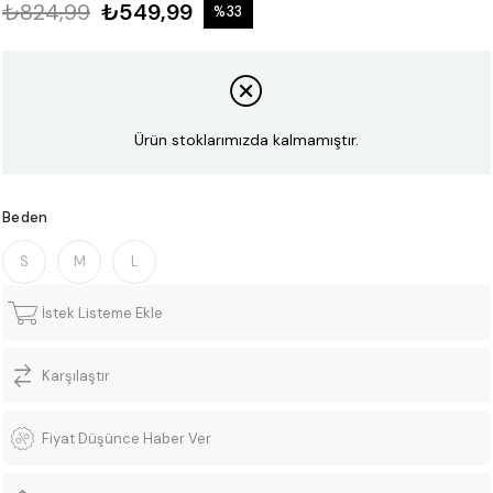
₺824,99
₺549,99
%
33
İndirim
Ürün stoklarımızda kalmamıştır.
Beden
S
M
L
İstek Listeme Ekle
Karşılaştır
Fiyat Düşünce Haber Ver