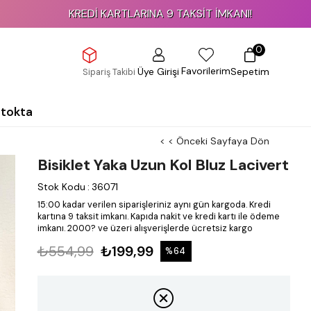
KREDİ KARTLARINA 9 TAKSİT İMKANI!
0
Favorilerim
Üye Girişi
Sepetim
Sipariş Takibi
Stokta
< < Önceki Sayfaya Dön
Bisiklet Yaka Uzun Kol Bluz Lacivert
Stok Kodu
:
36071
15:00 kadar verilen siparişleriniz aynı gün kargoda.
Kredi
kartına 9 taksit imkanı.
Kapıda nakit ve kredi kartı ile ödeme
imkanı.
2000? ve üzeri alışverişlerde ücretsiz kargo
₺554,99
₺199,99
%
64
İndirim