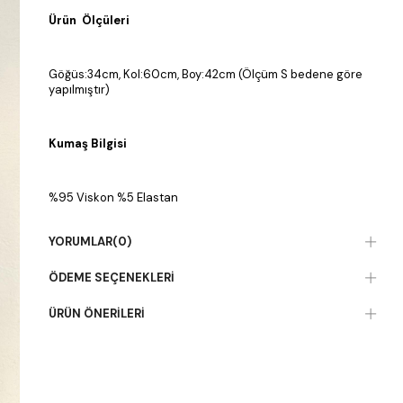
Ürün Ölçüleri
Göğüs:34cm, Kol:60cm, Boy:42cm (Ölçüm S bedene göre
yapılmıştır)
Kumaş Bilgisi
%95 Viskon %5 Elastan
YORUMLAR
(0)
ÖDEME SEÇENEKLERI
ÜRÜN ÖNERILERI