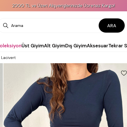
000 TL ve Üzeri Alışverişlerinizde Ücretsiz Kargo!
ARA
Koleksiyon
Üst Giyim
Alt Giyim
Dış Giyim
Aksesuar
Tekrar 
 Lacivert