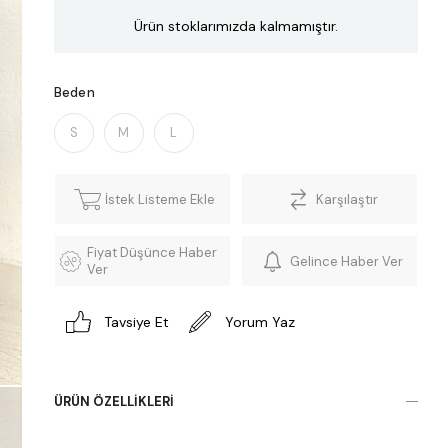
Ürün stoklarımızda kalmamıştır.
Beden
S
M
L
İstek Listeme Ekle
Karşılaştır
Fiyat Düşünce Haber
Gelince Haber Ver
Ver
Tavsiye Et
Yorum Yaz
ÜRÜN ÖZELLIKLERI