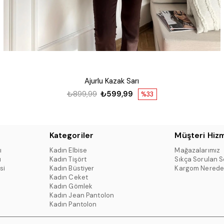
Ajurlu Kazak Sarı
₺899,99
₺599,99
%33
Kategoriler
Müşteri Hizm
ı
Kadın Elbise
Mağazalarımız
ı
Kadın Tişört
Sıkça Sorulan S
si
Kadın Büstiyer
Kargom Nerede
Kadın Ceket
Kadın Gömlek
Kadın Jean Pantolon
Kadın Pantolon