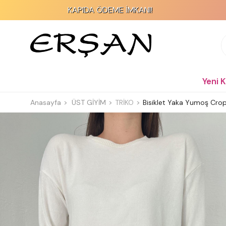
KAPIDA ÖDEME İMKANI!
200
Yeni 
Anasayfa
ÜST GİYİM
TRİKO
Bisiklet Yaka Yumoş Crop