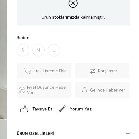
Ürün stoklarımızda kalmamıştır.
Beden
S
M
L
İstek Listeme Ekle
Karşılaştır
Fiyat Düşünce Haber
Gelince Haber Ver
Ver
Tavsiye Et
Yorum Yaz
ÜRÜN ÖZELLIKLERI