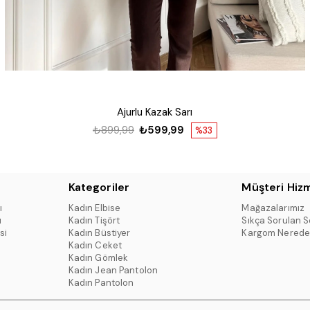
Ajurlu Kazak Sarı
₺899,99
₺599,99
%33
Kategoriler
Müşteri Hizm
ı
Kadın Elbise
Mağazalarımız
ı
Kadın Tişört
Sıkça Sorulan S
si
Kadın Büstiyer
Kargom Nerede
Kadın Ceket
Kadın Gömlek
Kadın Jean Pantolon
Kadın Pantolon