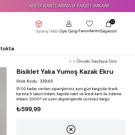
KREDİ KARTLARINA 9 TAKSİT İMKANI!
0
Favorilerim
Üye Girişi
Sepetim
Sipariş Takibi
Stokta
< < Önceki Sayfaya Dön
Bisiklet Yaka Yumoş Kazak Ekru
Stok Kodu
:
33945
15:00 kadar verilen siparişleriniz aynı gün kargoda.
Kredi
kartına 9 taksit imkanı.
Kapıda nakit ve kredi kartı ile ödeme
imkanı.
2000? ve üzeri alışverişlerde ücretsiz kargo
₺599,99