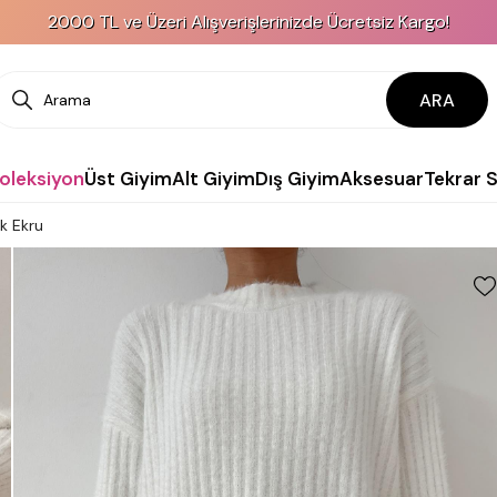
2000 TL ve Üzeri Alışverişlerinizde Ücretsiz Kargo!
ARA
Koleksiyon
Üst Giyim
Alt Giyim
Dış Giyim
Aksesuar
Tekrar 
k Ekru