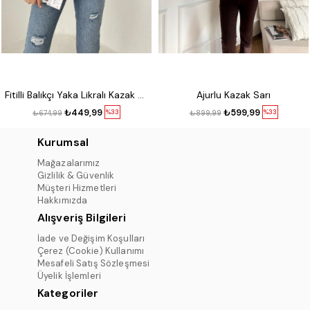
Fitilli Balıkçı Yaka Likralı Kazak Kırmızı
Ajurlu Kazak Sarı
₺449,99
₺599,99
%33
%33
₺674,99
₺899,99
Kurumsal
Mağazalarımız
Gizlilik & Güvenlik
Müşteri Hizmetleri
Hakkımızda
Alışveriş Bilgileri
İade ve Değişim Koşulları
Çerez (Cookie) Kullanımı
Mesafeli Satış Sözleşmesi
Üyelik İşlemleri
Kategoriler