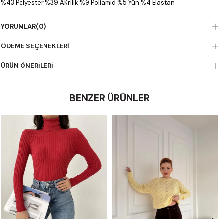
%43 Polyester %39 AKrilik %9 Poliamid %5 Yün %4 Elastan
YORUMLAR
(0)
ÖDEME SEÇENEKLERI
ÜRÜN ÖNERILERI
BENZER ÜRÜNLER