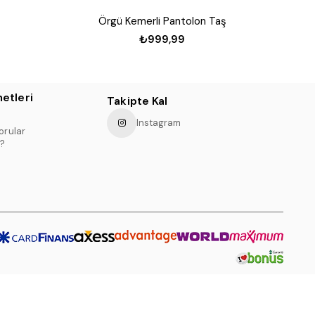
Örgü Kemerli Pantolon Taş
₺999,99
etleri
Takipte Kal
Instagram
orular
?