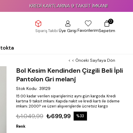
KREDİ KARTLARINA 9 TAKSİT İMKANI!
0
Favorilerim
Üye Girişi
Sepetim
Sipariş Takibi
Stokta
< < Önceki Sayfaya Dön
Bol Kesim Kendinden Çizgili Beli İpli
Pantolon Gri melanj
Stok Kodu
:
39129
15:00 kadar verilen siparişleriniz aynı gün kargoda.
Kredi
kartına 9 taksit imkanı.
Kapıda nakit ve kredi kartı ile ödeme
imkanı.
2000? ve üzeri alışverişlerde ücretsiz kargo
₺1.049,99
₺699,99
%
33
İndirim
Renk