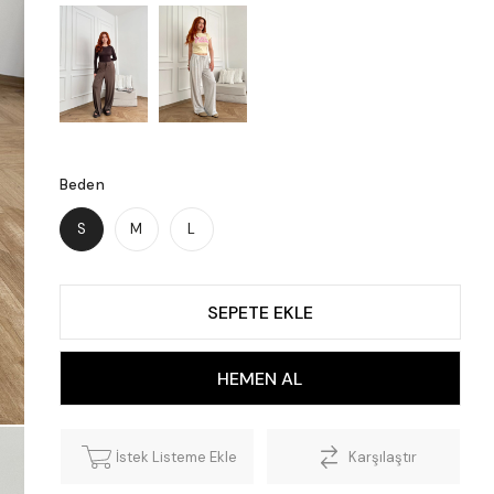
Beden
S
M
L
İstek Listeme Ekle
Karşılaştır