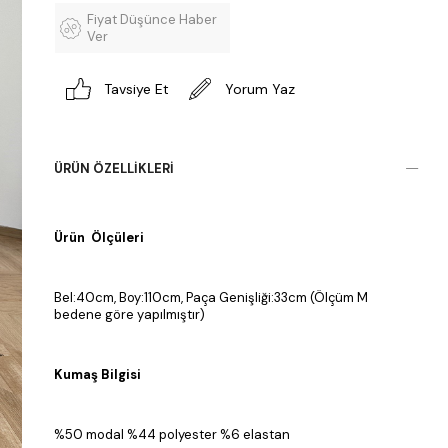
Fiyat Düşünce Haber
Ver
Tavsiye Et
Yorum Yaz
ÜRÜN ÖZELLIKLERI
Ürün Ölçüleri
Bel:40cm, Boy:110cm, Paça Genişliği:33cm (Ölçüm M
bedene göre yapılmıştır)
Kumaş Bilgisi
%50 modal %44 polyester %6 elastan