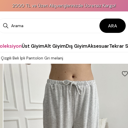
2000 TL ve Üzeri Alışverişlerinizde Ücretsiz Kargo!
ARA
Koleksiyon
Üst Giyim
Alt Giyim
Dış Giyim
Aksesuar
Tekrar 
izgili Beli İpli Pantolon Gri melanj