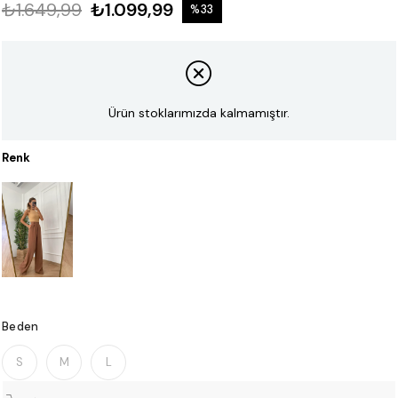
₺1.649,99
₺1.099,99
%
33
İndirim
Ürün stoklarımızda kalmamıştır.
Renk
Beden
S
M
L