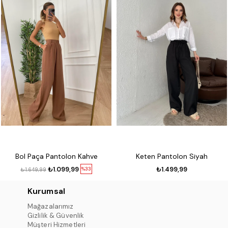
Bol Paça Pantolon Kahve
Keten Pantolon Siyah
₺1.099,99
₺1.499,99
%33
₺1.649,99
Kurumsal
Mağazalarımız
Gizlilik & Güvenlik
Müşteri Hizmetleri