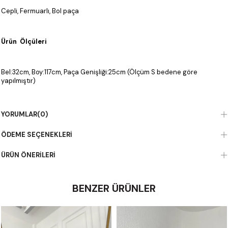
Cepli, Fermuarlı, Bol paça
Ürün Ölçüleri
Bel:32cm, Boy:117cm, Paça Genişliği:25cm (Ölçüm S bedene göre
yapılmıştır)
Kumaş Bilgisi
YORUMLAR
(0)
ÖDEME SEÇENEKLERI
%100 Polyester
ÜRÜN ÖNERILERI
BENZER ÜRÜNLER