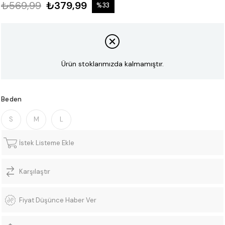
₺569,99
₺379,99
%
33
İndirim
Ürün stoklarımızda kalmamıştır.
Beden
S
M
L
İstek Listeme Ekle
Karşılaştır
Fiyat Düşünce Haber Ver