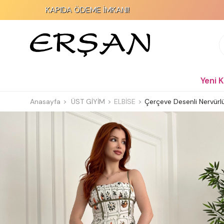
KAPIDA ÖDEME İMKANI!
2000 TL ve 
Yeni 
Anasayfa
ÜST GİYİM
ELBİSE
Çerçeve Desenli Nervürl