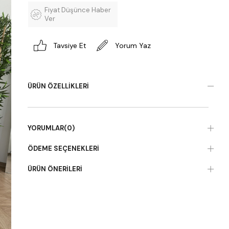
Fiyat Düşünce Haber
Ver
Tavsiye Et
Yorum Yaz
ÜRÜN ÖZELLIKLERI
YORUMLAR
(0)
ÖDEME SEÇENEKLERI
ÜRÜN ÖNERILERI