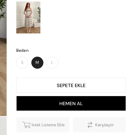
Beden
S
M
L
İstek Listeme Ekle
Karşılaştır