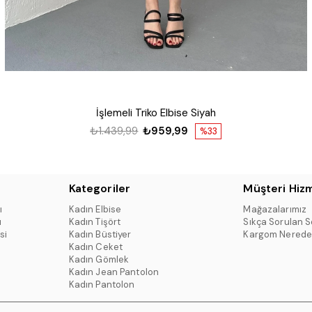
İşlemeli Triko Elbise Siyah
₺1.439,99
₺959,99
%33
Kategoriler
Müşteri Hizm
ı
Kadın Elbise
Mağazalarımız
ı
Kadın Tişört
Sıkça Sorulan S
si
Kadın Büstiyer
Kargom Nerede
Kadın Ceket
Kadın Gömlek
Kadın Jean Pantolon
Kadın Pantolon