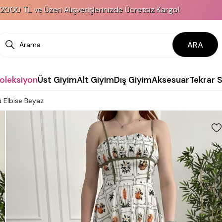
Üzeri Alışverişlerinizde Ücretsiz Kargo!
KRE
ARA
Koleksiyon
Üst Giyim
Alt Giyim
Dış Giyim
Aksesuar
Tekrar 
ü Elbise Beyaz