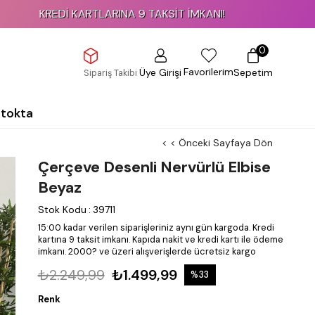
Dİ KARTLARINA 9 TAKSİT İMKANI!
0
Favorilerim
Üye Girişi
Sepetim
Sipariş Takibi
Stokta
< < Önceki Sayfaya Dön
Çerçeve Desenli Nervürlü Elbise
Beyaz
Stok Kodu
:
39711
15:00 kadar verilen siparişleriniz aynı gün kargoda.
Kredi
kartına 9 taksit imkanı.
Kapıda nakit ve kredi kartı ile ödeme
imkanı.
2000? ve üzeri alışverişlerde ücretsiz kargo
₺2.249,99
₺1.499,99
%
33
İndirim
Renk