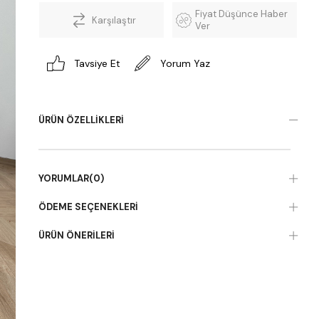
Fiyat Düşünce Haber
Karşılaştır
Ver
Tavsiye Et
Yorum Yaz
ÜRÜN ÖZELLIKLERI
YORUMLAR
(0)
ÖDEME SEÇENEKLERI
ÜRÜN ÖNERILERI