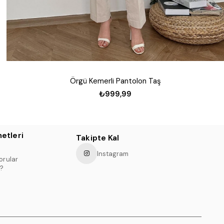
Örgü Kemerli Pantolon Taş
₺999,99
etleri
Takipte Kal
Instagram
orular
?