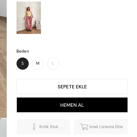
Beden
S
M
L
Kritik Stok
İstek Listeme Ekle