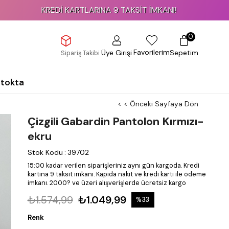
KREDİ KARTLARINA 9 TAKSİT İMKANI!
0
Favorilerim
Üye Girişi
Sepetim
Sipariş Takibi
Stokta
< < Önceki Sayfaya Dön
Çizgili Gabardin Pantolon Kırmızı-
ekru
Stok Kodu
:
39702
15:00 kadar verilen siparişleriniz aynı gün kargoda.
Kredi
kartına 9 taksit imkanı.
Kapıda nakit ve kredi kartı ile ödeme
imkanı.
2000? ve üzeri alışverişlerde ücretsiz kargo
₺1.574,99
₺1.049,99
%
33
İndirim
Renk