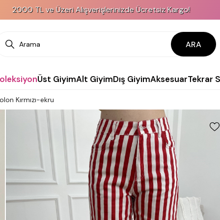
 ve Üzeri Alışverişlerinizde Ücretsiz Kargo!
ARA
Koleksiyon
Üst Giyim
Alt Giyim
Dış Giyim
Aksesuar
Tekrar 
olon Kırmızı-ekru