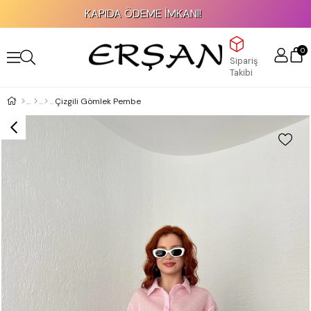
KAPIDA ÖDEME İMKANI!
0
Sipariş
Takibi
Çizgili Gömlek Pembe