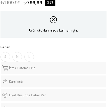
₺1.199,99
₺799,99
%
33
İndirim
Ürün stoklarımızda kalmamıştır.
Beden
S
M
L
İstek Listeme Ekle
Karşılaştır
Fiyat Düşünce Haber Ver