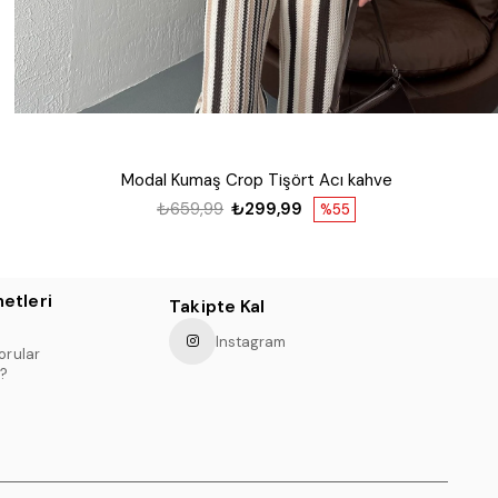
Modal Kumaş Crop Tişört Acı kahve
₺659,99
₺299,99
%55
etleri
Takipte Kal
Instagram
orular
?