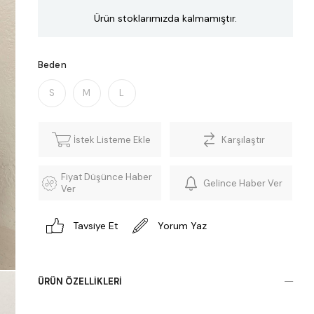
Ürün stoklarımızda kalmamıştır.
Beden
S
M
L
İstek Listeme Ekle
Karşılaştır
Fiyat Düşünce Haber
Gelince Haber Ver
Ver
Tavsiye Et
Yorum Yaz
ÜRÜN ÖZELLIKLERI