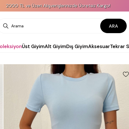
ve Üzeri Alışverişlerinizde Ücretsiz Kargo!
ARA
Koleksiyon
Üst Giyim
Alt Giyim
Dış Giyim
Aksesuar
Tekrar 