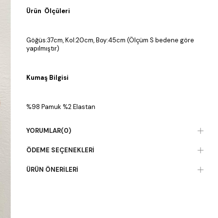
Ürün Ölçüleri
Göğüs:37cm, Kol:20cm, Boy:45cm (Ölçüm S bedene göre
yapılmıştır)
Kumaş Bilgisi
%98 Pamuk %2 Elastan
YORUMLAR
(0)
ÖDEME SEÇENEKLERI
ÜRÜN ÖNERILERI