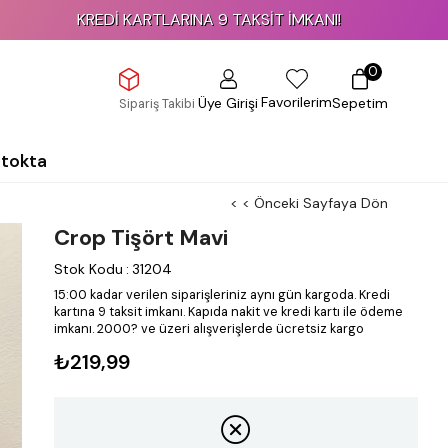
KREDİ KARTLARINA 9 TAKSİT İMKANI!
0
Favorilerim
Üye Girişi
Sepetim
Sipariş Takibi
Stokta
< < Önceki Sayfaya Dön
Crop Tişört Mavi
Stok Kodu
:
31204
15:00 kadar verilen siparişleriniz aynı gün kargoda.
Kredi
kartına 9 taksit imkanı.
Kapıda nakit ve kredi kartı ile ödeme
imkanı.
2000? ve üzeri alışverişlerde ücretsiz kargo
₺219,99