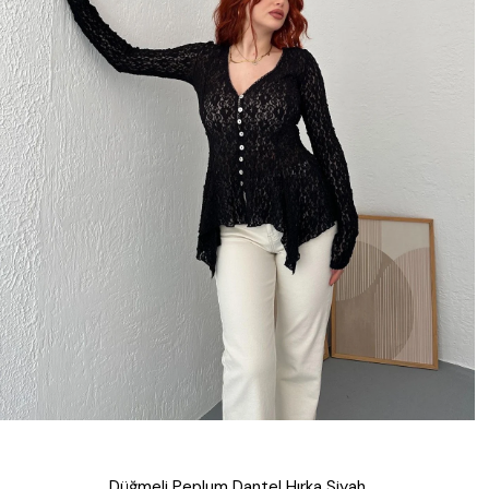
Düğmeli Peplum Dantel Hırka Siyah