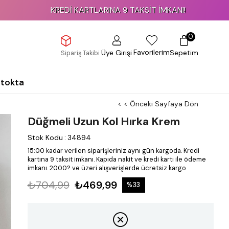
KREDİ KARTLARINA 9 TAKSİT İMKANI!
0
Favorilerim
Üye Girişi
Sepetim
Sipariş Takibi
Stokta
< < Önceki Sayfaya Dön
Düğmeli Uzun Kol Hırka Krem
Stok Kodu
:
34894
15:00 kadar verilen siparişleriniz aynı gün kargoda.
Kredi
kartına 9 taksit imkanı.
Kapıda nakit ve kredi kartı ile ödeme
imkanı.
2000? ve üzeri alışverişlerde ücretsiz kargo
₺704,99
₺469,99
%
33
İndirim