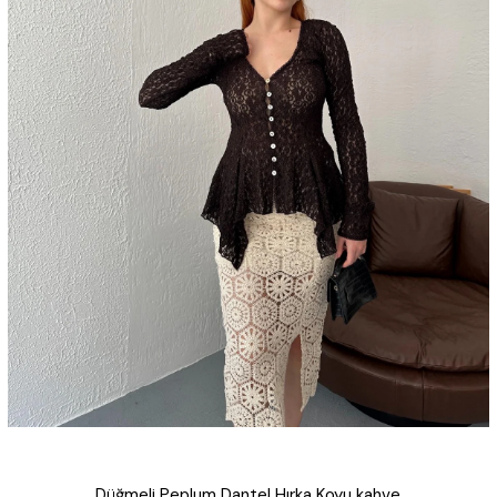
Düğmeli Peplum Dantel Hırka Koyu kahve