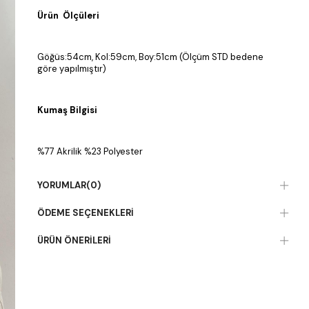
Ürün Ölçüleri
Göğüs:54cm, Kol:59cm, Boy:51cm (Ölçüm STD bedene
göre yapılmıştır)
Kumaş Bilgisi
%77 Akrilik %23 Polyester
YORUMLAR
(0)
ÖDEME SEÇENEKLERI
ÜRÜN ÖNERILERI