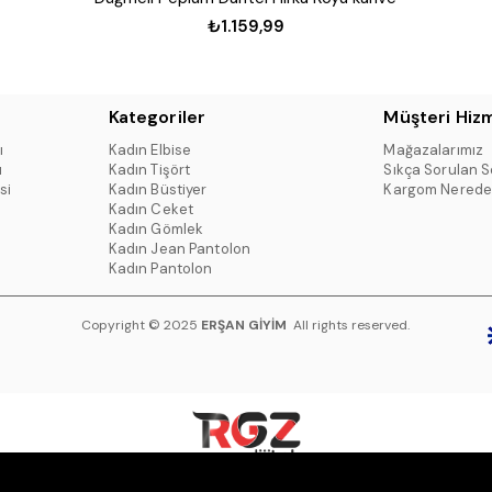
₺1.159,99
Kategoriler
Müşteri Hizm
ı
Kadın Elbise
Mağazalarımız
ı
Kadın Tişört
Sıkça Sorulan S
si
Kadın Büstiyer
Kargom Nerede
Kadın Ceket
Kadın Gömlek
Kadın Jean Pantolon
Kadın Pantolon
Copyright © 2025
ERŞAN GİYİM
All rights reserved.