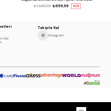
₺1.349,99
₺899,99
%33
etleri
Takipte Kal
Instagram
orular
?