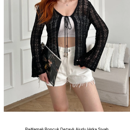
Bağlamalı Boncuk Detaylı Ajurlu Hırka Siyah