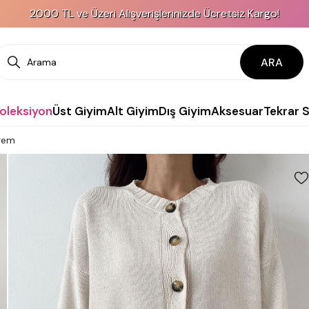
2000 TL ve Üzeri Alışverişlerinizde Ücretsiz Kargo!
ARA
Koleksiyon
Üst Giyim
Alt Giyim
Dış Giyim
Aksesuar
Tekrar 
Krem