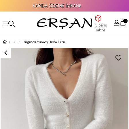
KAPIDA ÖDEME İMKANI!
0
Sipariş
Takibi
Düğmeli Yumoş Hırka Ekru