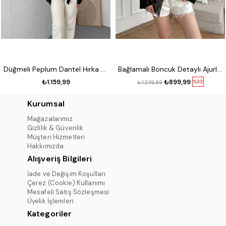
Düğmeli Peplum Dantel Hırka Siyah
Bağlamalı Boncuk Detaylı Ajurlu Hırka Siyah
₺1.159,99
₺899,99
%33
₺1.349,99
Kurumsal
Mağazalarımız
Gizlilik & Güvenlik
Müşteri Hizmetleri
Hakkımızda
Alışveriş Bilgileri
İade ve Değişim Koşulları
Çerez (Cookie) Kullanımı
Mesafeli Satış Sözleşmesi
Üyelik İşlemleri
Kategoriler