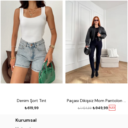
Denim Şort Tint
Paçası Dikişsiz Mom Pantolon 17 lacivert
₺619,99
₺949,99
%33
₺1.424,99
Kurumsal