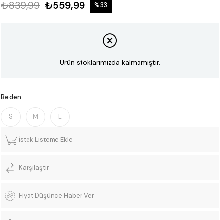
₺839,99
₺559,99
%
33
İndirim
Ürün stoklarımızda kalmamıştır.
Beden
S
M
L
İstek Listeme Ekle
Karşılaştır
Fiyat Düşünce Haber Ver