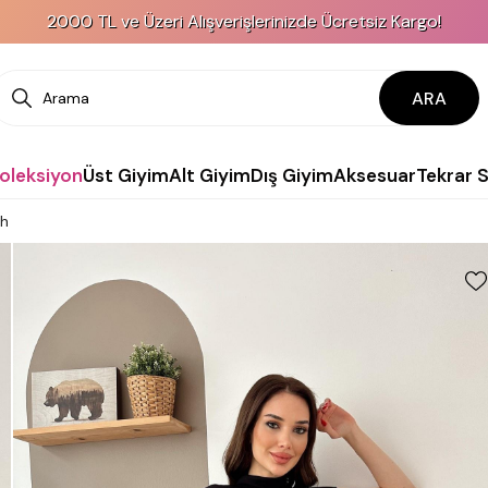
2000 TL ve Üzeri Alışverişlerinizde Ücretsiz Kargo!
ARA
Koleksiyon
Üst Giyim
Alt Giyim
Dış Giyim
Aksesuar
Tekrar 
ah