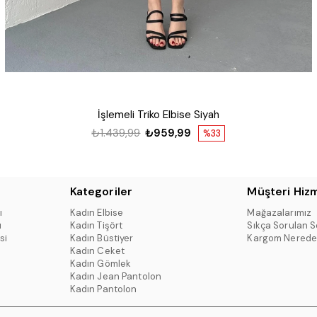
İşlemeli Triko Elbise Siyah
₺1.439,99
₺959,99
%33
Kategoriler
Müşteri Hizm
ı
Kadın Elbise
Mağazalarımız
ı
Kadın Tişört
Sıkça Sorulan S
si
Kadın Büstiyer
Kargom Nerede
Kadın Ceket
Kadın Gömlek
Kadın Jean Pantolon
Kadın Pantolon