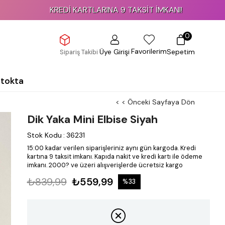
KREDİ KARTLARINA 9 TAKSİT İMKANI!
0
Favorilerim
Üye Girişi
Sepetim
Sipariş Takibi
Stokta
< < Önceki Sayfaya Dön
Dik Yaka Mini Elbise Siyah
Stok Kodu
:
36231
15:00 kadar verilen siparişleriniz aynı gün kargoda.
Kredi
kartına 9 taksit imkanı.
Kapıda nakit ve kredi kartı ile ödeme
imkanı.
2000? ve üzeri alışverişlerde ücretsiz kargo
₺839,99
₺559,99
%
33
İndirim