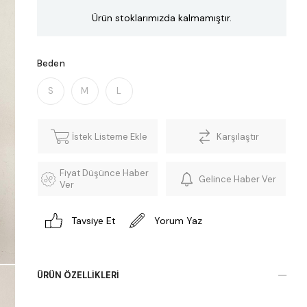
Ürün stoklarımızda kalmamıştır.
Beden
S
M
L
İstek Listeme Ekle
Karşılaştır
Fiyat Düşünce Haber
Gelince Haber Ver
Ver
Tavsiye Et
Yorum Yaz
ÜRÜN ÖZELLIKLERI