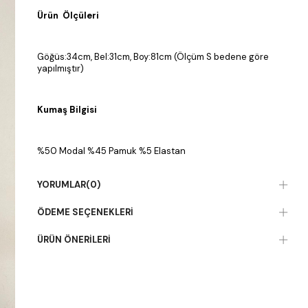
Ürün Ölçüleri
Göğüs:34cm, Bel:31cm, Boy:81cm (Ölçüm S bedene göre
yapılmıştır)
Kumaş Bilgisi
%50 Modal %45 Pamuk %5 Elastan
YORUMLAR
(0)
ÖDEME SEÇENEKLERI
ÜRÜN ÖNERILERI