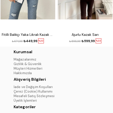
Fitilli Balıkçı Yaka Likralı Kazak Kırmızı
Ajurlu Kazak Sarı
₺449,99
₺599,99
%33
%33
₺674,99
₺899,99
Kurumsal
Mağazalarımız
Gizlilik & Güvenlik
Müşteri Hizmetleri
Hakkımızda
Alışveriş Bilgileri
İade ve Değişim Koşulları
Çerez (Cookie) Kullanımı
Mesafeli Satış Sözleşmesi
Üyelik İşlemleri
Kategoriler