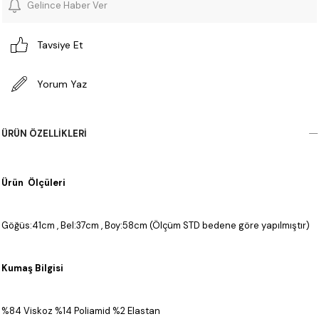
Gelince Haber Ver
Tavsiye Et
Yorum Yaz
ÜRÜN ÖZELLIKLERI
Ürün Ölçüleri
Göğüs:41cm , Bel:37cm , Boy:58cm (Ölçüm STD bedene göre yapılmıştır)
Kumaş Bilgisi
%84 Viskoz %14 Poliamid %2 Elastan