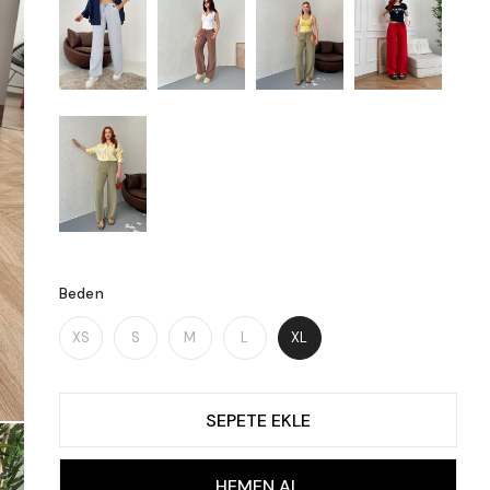
Beden
XS
S
M
L
XL