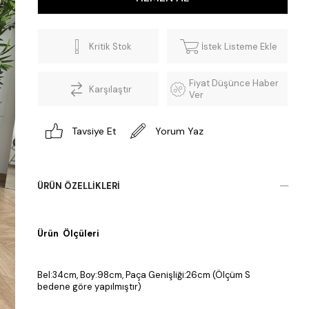
Kritik Stok
İstek Listeme Ekle
Fiyat Düşünce Haber
Karşılaştır
Ver
Tavsiye Et
Yorum Yaz
ÜRÜN ÖZELLIKLERI
Ürün Ölçüleri
Bel:34cm, Boy:98cm, Paça Genişliği:26cm (Ölçüm S
bedene göre yapılmıştır)