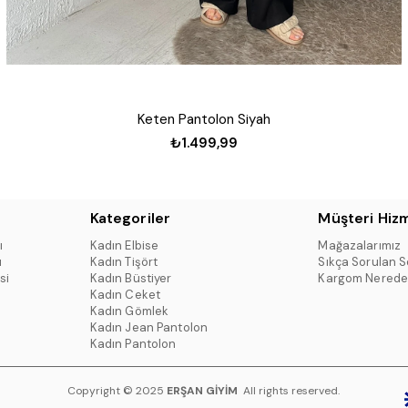
Keten Pantolon Siyah
₺1.499,99
Kategoriler
Müşteri Hizm
ı
Kadın Elbise
Mağazalarımız
ı
Kadın Tişört
Sıkça Sorulan S
si
Kadın Büstiyer
Kargom Nerede
Kadın Ceket
Kadın Gömlek
Kadın Jean Pantolon
Kadın Pantolon
Copyright © 2025
ERŞAN GİYİM
All rights reserved.