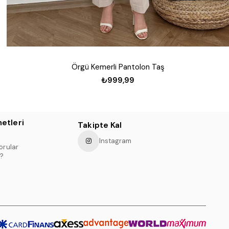
Örgü Kemerli Pantolon Taş
₺999,99
etleri
Takipte Kal
Instagram
orular
?