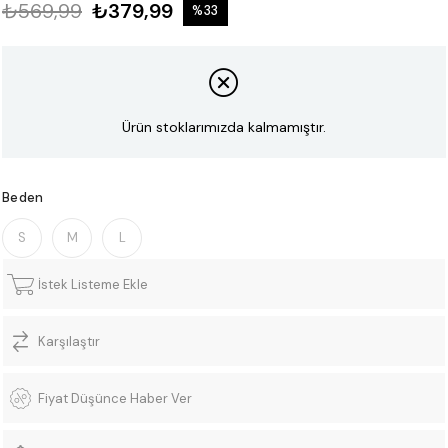
₺569,99
₺379,99
%
33
İndirim
Ürün stoklarımızda kalmamıştır.
Beden
S
M
L
İstek Listeme Ekle
Karşılaştır
Fiyat Düşünce Haber Ver