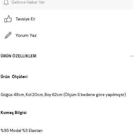
Gelince Haber Ver
Tavsiye Et
Yorum Yaz
ÜRÜN ÖZELLIKLERI
Ürün Ölçüleri
Göğüs:48cm, Kol:20cm, Boy:62cm (Ölçüm S bedene göre yapılmıştır)
Kumaş Bilgisi
%95 Modal %5 Elastan