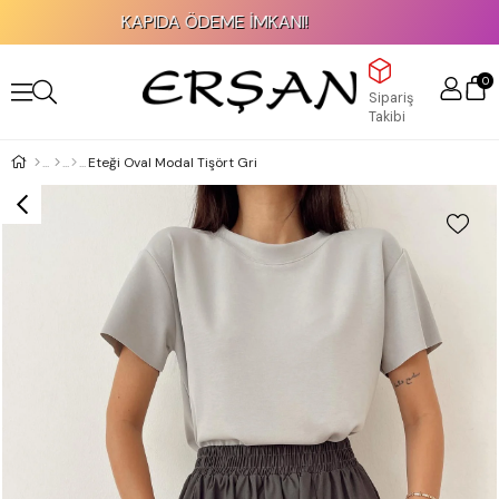
KAPIDA ÖDEME İMKANI!
0
Sipariş
Takibi
Eteği Oval Modal Tişört Gri