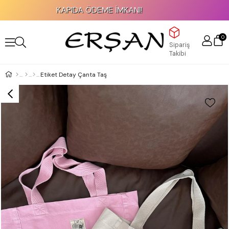
KAPIDA ÖDEME İMKANI!
0
Sipariş
Takibi
Etiket Detay Çanta Taş