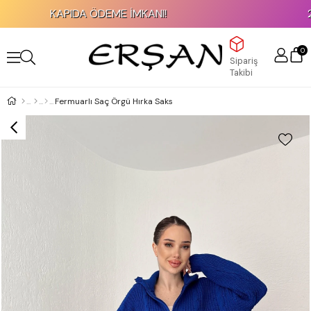
KAPIDA ÖDEME İMKANI!
200
0
Sipariş
Takibi
Fermuarlı Saç Örgü Hırka Saks