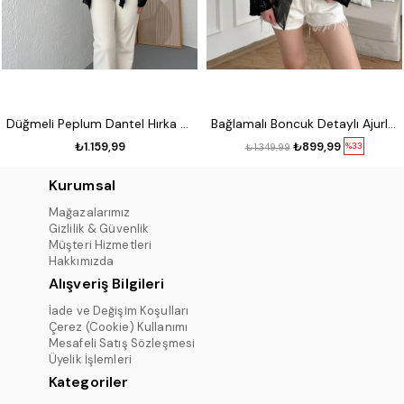
Düğmeli Peplum Dantel Hırka Siyah
Bağlamalı Boncuk Detaylı Ajurlu Hırka Siyah
₺1.159,99
₺899,99
%33
₺1.349,99
Kurumsal
Mağazalarımız
Gizlilik & Güvenlik
Müşteri Hizmetleri
Hakkımızda
Alışveriş Bilgileri
İade ve Değişim Koşulları
Çerez (Cookie) Kullanımı
Mesafeli Satış Sözleşmesi
Üyelik İşlemleri
Kategoriler