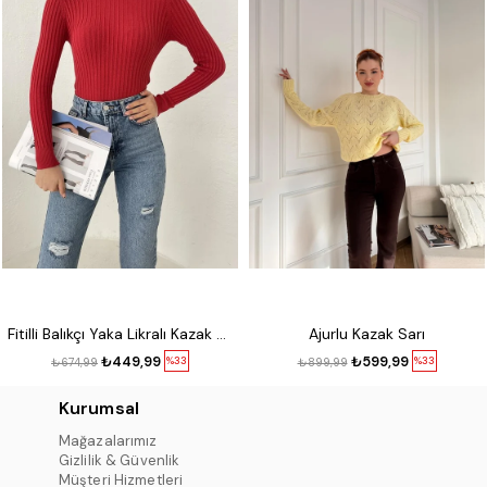
Fitilli Balıkçı Yaka Likralı Kazak Kırmızı
Ajurlu Kazak Sarı
₺449,99
₺599,99
%33
%33
₺674,99
₺899,99
Kurumsal
Mağazalarımız
Gizlilik & Güvenlik
Müşteri Hizmetleri