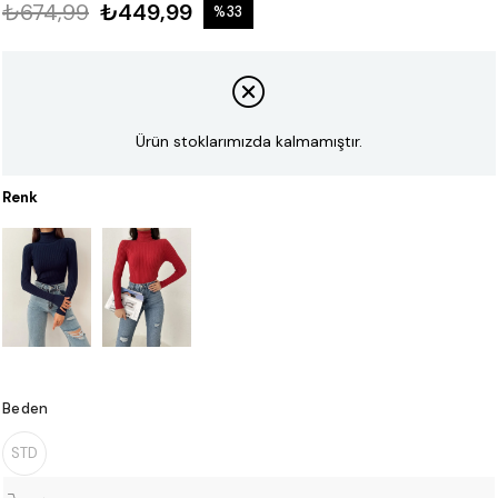
₺674,99
₺449,99
%
33
İndirim
Ürün stoklarımızda kalmamıştır.
Renk
Beden
STD