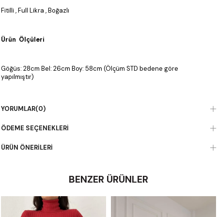
Fitilli , Full Likra , Boğazlı
Ürün Ölçüleri
Göğüs: 28cm Bel: 26cm Boy: 58cm (Ölçüm STD bedene göre
yapılmıştır)
Kumaş Bilgisi
YORUMLAR
(0)
ÖDEME SEÇENEKLERI
%95 Viskoz %5 Elestan
ÜRÜN ÖNERILERI
BENZER ÜRÜNLER