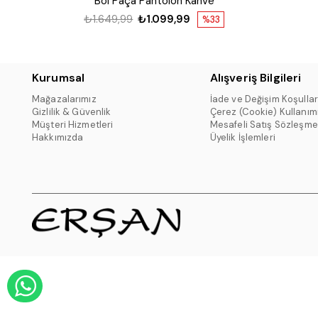
Bol Paça Pantolon Kahve
₺1.649,99
₺1.099,99
%33
Kurumsal
Alışveriş Bilgileri
Mağazalarımız
İade ve Değişim Koşullar
Gizlilik & Güvenlik
Çerez (Cookie) Kullanım
Müşteri Hizmetleri
Mesafeli Satış Sözleşme
Hakkımızda
Üyelik İşlemleri
WHATSAPP DESTEK HATTI