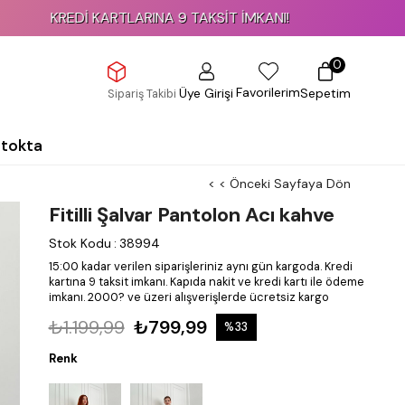
REDİ KARTLARINA 9 TAKSİT İMKANI!
0
Favorilerim
Üye Girişi
Sepetim
Sipariş Takibi
Stokta
< < Önceki Sayfaya Dön
Fitilli Şalvar Pantolon Acı kahve
Stok Kodu
:
38994
15:00 kadar verilen siparişleriniz aynı gün kargoda.
Kredi
kartına 9 taksit imkanı.
Kapıda nakit ve kredi kartı ile ödeme
imkanı.
2000? ve üzeri alışverişlerde ücretsiz kargo
₺1.199,99
₺799,99
%
33
İndirim
Renk