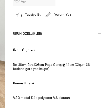
Ver
Tavsiye Et
Yorum Yaz
ÜRÜN ÖZELLIKLERI
Ürün Ölçüleri
Bel:38cm, Boy:106cm, Paça Genişliği:14cm (Ölçüm 36
bedene göre yapılmıştır)
Kumaş Bilgisi
%50 modal %44 polyester %6 elastan