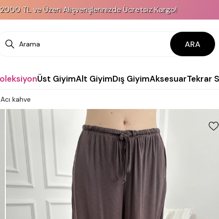
e Üzeri Alışverişlerinizde Ücretsiz Kargo!
K
ARA
Koleksiyon
Üst Giyim
Alt Giyim
Dış Giyim
Aksesuar
Tekrar 
n Acı kahve