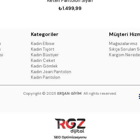
Keten Pantolon Siyah
₺1.499,99
Kategoriler
Müşteri Hizm
ı
Kadın Elbise
Mağazalarımız
ı
Kadın Tişört
Sıkça Sorulan S
si
Kadın Büstiyer
Kargom Nerede
Kadın Ceket
Kadın Gömlek
Kadın Jean Pantolon
Kadın Pantolon
Copyright © 2025
ERŞAN GİYİM
All rights reserved.