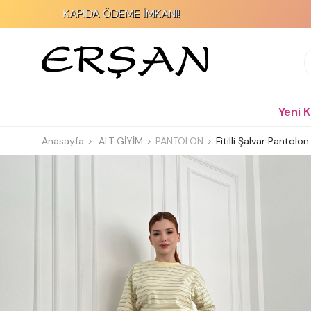
KAPIDA ÖDEME İMKANI!
2000 TL v
Yeni 
Anasayfa
ALT GİYİM
PANTOLON
Fitilli Şalvar Pantolo