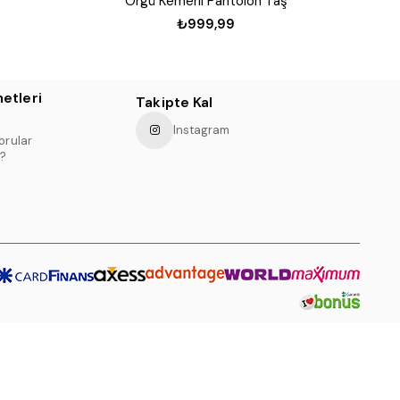
Örgü Kemerli Pantolon Taş
₺999,99
etleri
Takipte Kal
Instagram
orular
?