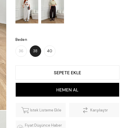
Beden
36
38
40
İstek Listeme Ekle
Karşılaştır
Fiyat Düşünce Haber