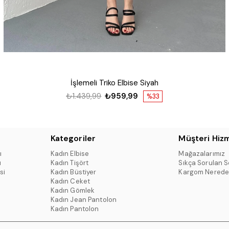
İşlemeli Triko Elbise Siyah
₺1.439,99
₺959,99
%33
Kategoriler
Müşteri Hizm
ı
Kadın Elbise
Mağazalarımız
ı
Kadın Tişört
Sıkça Sorulan S
si
Kadın Büstiyer
Kargom Nerede
Kadın Ceket
Kadın Gömlek
Kadın Jean Pantolon
Kadın Pantolon