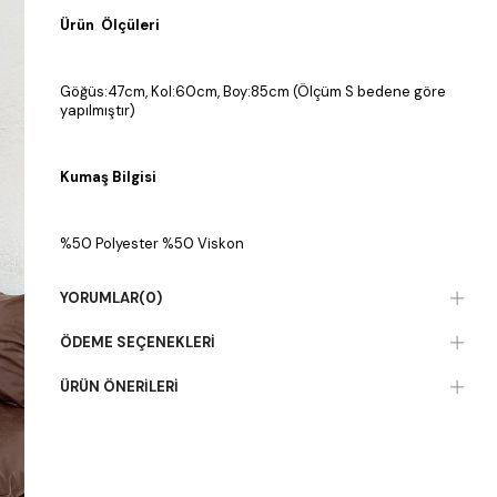
Ürün Ölçüleri
Göğüs:47cm, Kol:60cm, Boy:85cm (Ölçüm S bedene göre
yapılmıştır)
Kumaş Bilgisi
%50 Polyester %50 Viskon
YORUMLAR
(0)
ÖDEME SEÇENEKLERI
ÜRÜN ÖNERILERI