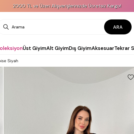
2000 TL ve Üzeri Alışverişlerinizde Ücretsiz Kargo!
ARA
Koleksiyon
Üst Giyim
Alt Giyim
Dış Giyim
Aksesuar
Tekrar 
ise Siyah