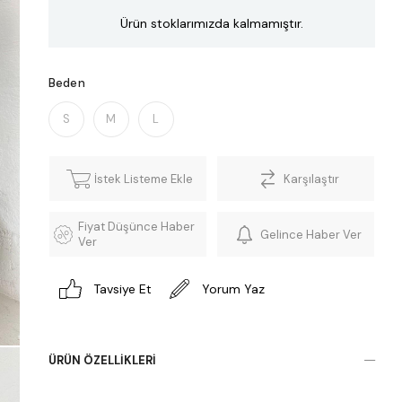
Ürün stoklarımızda kalmamıştır.
Beden
S
M
L
İstek Listeme Ekle
Karşılaştır
Fiyat Düşünce Haber
Gelince Haber Ver
Ver
Tavsiye Et
Yorum Yaz
ÜRÜN ÖZELLIKLERI