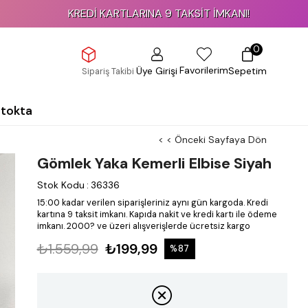
KREDİ KARTLARINA 9 TAKSİT İMKANI!
0
Favorilerim
Üye Girişi
Sepetim
Sipariş Takibi
Stokta
< < Önceki Sayfaya Dön
Gömlek Yaka Kemerli Elbise Siyah
Stok Kodu
:
36336
15:00 kadar verilen siparişleriniz aynı gün kargoda.
Kredi
kartına 9 taksit imkanı.
Kapıda nakit ve kredi kartı ile ödeme
imkanı.
2000? ve üzeri alışverişlerde ücretsiz kargo
₺1.559,99
₺199,99
%
87
İndirim