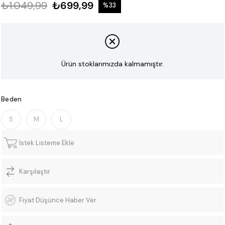
₺1.049,99
₺699,99
%
33
İndirim
Ürün stoklarımızda kalmamıştır.
Beden
S
M
L
İstek Listeme Ekle
Karşılaştır
Fiyat Düşünce Haber Ver