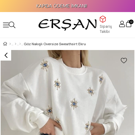
KAPIDA ÖDEME İMKANI!
0
Sipariş
Takibi
Göz Nakışlı Oversize Sweathsirt Ekru