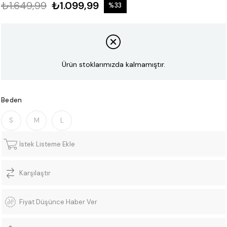
₺1.649,99
₺1.099,99
%
33
İndirim
Ürün stoklarımızda kalmamıştır.
Beden
S
M
L
İstek Listeme Ekle
Karşılaştır
Fiyat Düşünce Haber Ver