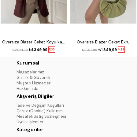
Oversize Blazer Ceket Koyu kahve
Oversize Blazer Ceket Ekru
₺1.349,99
₺1.349,99
%33
%33
₺2.024,99
₺2.024,99
Kurumsal
Mağazalarımız
Gizlilik & Güvenlik
Müşteri Hizmetleri
Hakkımızda
Alışveriş Bilgileri
İade ve Değişim Koşulları
Çerez (Cookie) Kullanımı
Mesafeli Satış Sözleşmesi
Üyelik İşlemleri
Kategoriler