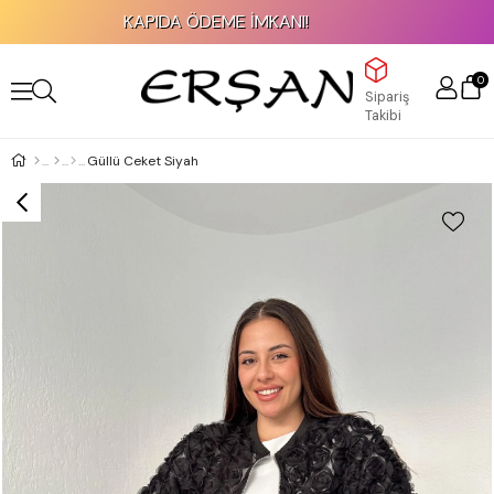
KAPIDA ÖDEME İMKANI!
0
Sipariş
Takibi
Güllü Ceket Siyah