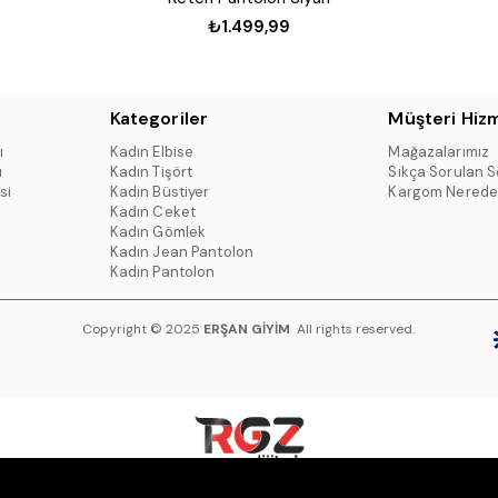
₺1.499,99
Kategoriler
Müşteri Hizm
ı
Kadın Elbise
Mağazalarımız
ı
Kadın Tişört
Sıkça Sorulan S
si
Kadın Büstiyer
Kargom Nerede
Kadın Ceket
Kadın Gömlek
Kadın Jean Pantolon
Kadın Pantolon
Copyright © 2025
ERŞAN GİYİM
All rights reserved.