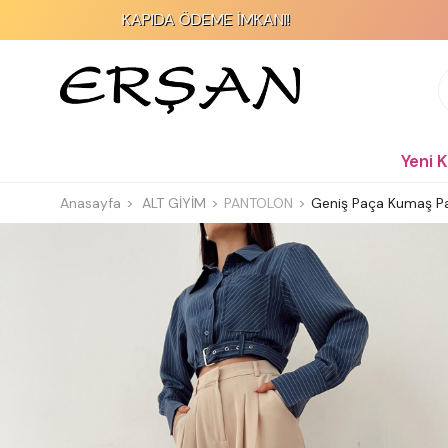
KAPIDA ÖDEME İMKANI!
2000 T
Yeni 
Anasayfa
ALT GİYİM
PANTOLON
Geniş Paça Kumaş Pa