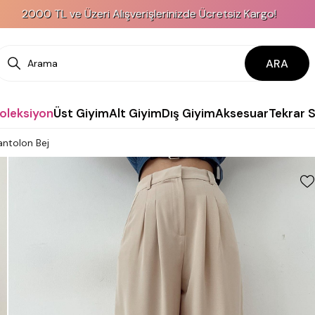
L ve Üzeri Alışverişlerinizde Ücretsiz Kargo!
ARA
Koleksiyon
Üst Giyim
Alt Giyim
Dış Giyim
Aksesuar
Tekrar 
ntolon Bej