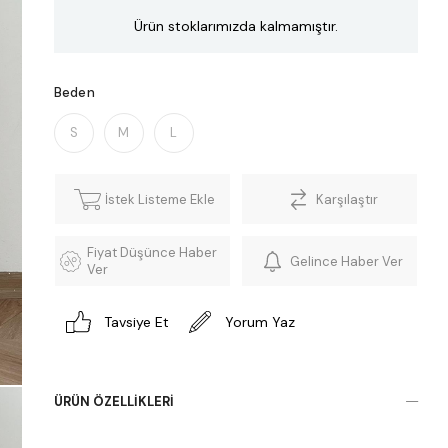
Ürün stoklarımızda kalmamıştır.
Beden
S
M
L
İstek Listeme Ekle
Karşılaştır
Fiyat Düşünce Haber
Gelince Haber Ver
Ver
Tavsiye Et
Yorum Yaz
ÜRÜN ÖZELLIKLERI