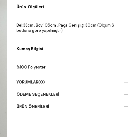
Ürün Ölçüleri
Bel:33cm , Boy:105cm , Paça Genişliği:30cm (Ölçüm S
bedene göre yapılmıştır)
Kumaş Bilgisi
%100 Polyester
YORUMLAR
(0)
ÖDEME SEÇENEKLERI
ÜRÜN ÖNERILERI