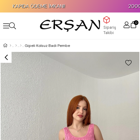
KAPIDA ÖDEME İMKANI!
2000 TL
0
Sipariş
Takibi
Gipeli Kolsuz Badi Pembe