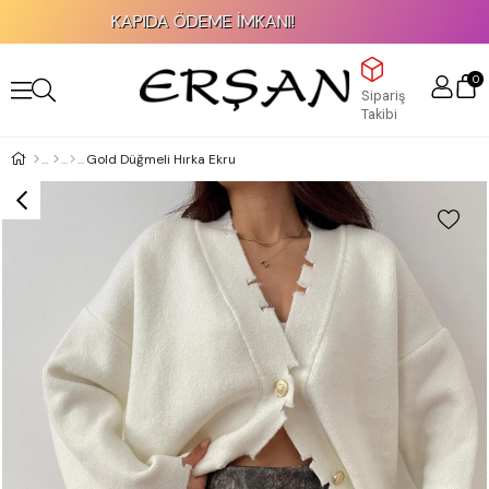
KAPIDA ÖDEME İMKANI!
0
Sipariş
Takibi
Gold Düğmeli Hırka Ekru