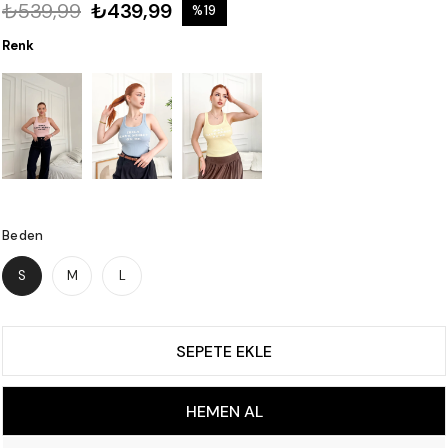
₺539,99
₺439,99
%
19
İndirim
Renk
Beden
S
M
L