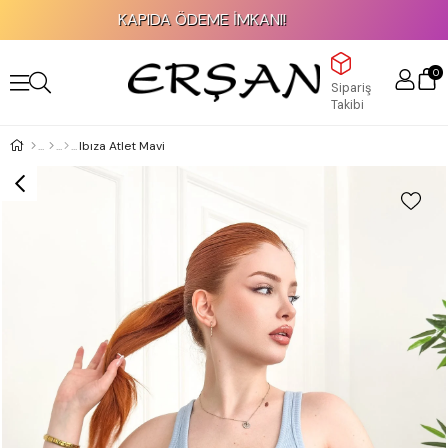
KAPIDA ÖDEME İMKANI!
0
Sipariş
Takibi
Ibıza Atlet Mavi