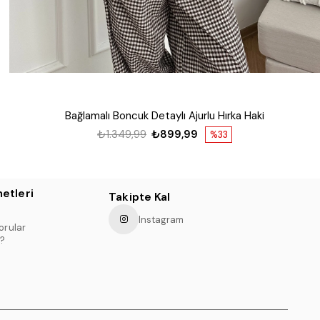
Bağlamalı Boncuk Detaylı Ajurlu Hırka Haki
₺1.349,99
₺899,99
%33
etleri
Takipte Kal
Instagram
orular
?