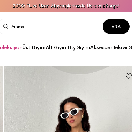
000 TL ve Üzeri Alışverişlerinizde Ücretsiz Kargo!
ARA
Koleksiyon
Üst Giyim
Alt Giyim
Dış Giyim
Aksesuar
Tekrar 