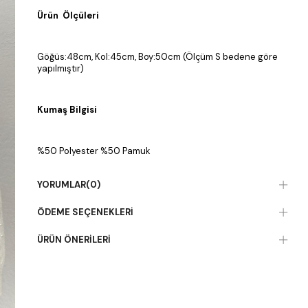
Ürün Ölçüleri
Göğüs:48cm, Kol:45cm, Boy:50cm (Ölçüm S bedene göre
yapılmıştır)
Kumaş Bilgisi
%50 Polyester %50 Pamuk
YORUMLAR
(0)
ÖDEME SEÇENEKLERI
ÜRÜN ÖNERILERI