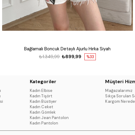
Bağlamalı Boncuk Detaylı Ajurlu Hırka Siyah
₺1.349,99
₺899,99
%33
Kategoriler
Müşteri Hizm
ı
Kadın Elbise
Mağazalarımız
ı
Kadın Tişört
Sıkça Sorulan S
si
Kadın Büstiyer
Kargom Nerede
Kadın Ceket
Kadın Gömlek
Kadın Jean Pantolon
Kadın Pantolon