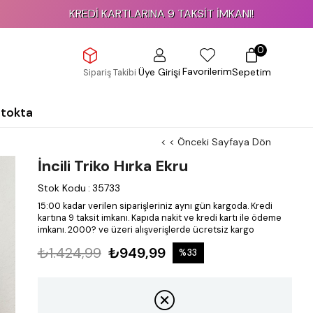
KREDİ KARTLARINA 9 TAKSİT İMKANI!
0
Favorilerim
Üye Girişi
Sepetim
Sipariş Takibi
Stokta
< < Önceki Sayfaya Dön
İncili Triko Hırka Ekru
Stok Kodu
:
35733
15:00 kadar verilen siparişleriniz aynı gün kargoda.
Kredi
kartına 9 taksit imkanı.
Kapıda nakit ve kredi kartı ile ödeme
imkanı.
2000? ve üzeri alışverişlerde ücretsiz kargo
₺1.424,99
₺949,99
%
33
İndirim