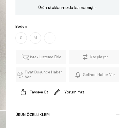
Ürün stoklarımızda kalmamıştır.
Beden
S
M
L
İstek Listeme Ekle
Karşılaştır
Fiyat Düşünce Haber
Gelince Haber Ver
Ver
Tavsiye Et
Yorum Yaz
ÜRÜN ÖZELLIKLERI