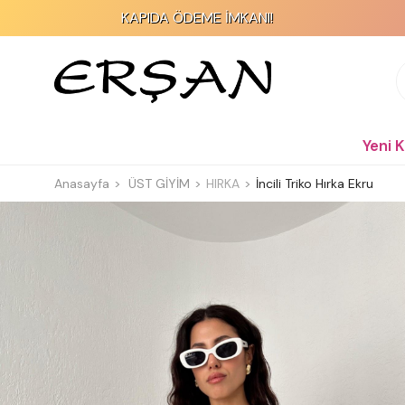
KAPIDA ÖDEME İMKANI!
2
Yeni 
Anasayfa
ÜST GİYİM
HIRKA
İncili Triko Hırka Ekru