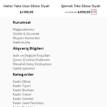
Halter Yaka Uzun Elbise Siyah
İşlemeli Triko Elbise Siyah
₺1.199,99
₺959,99
%33
₺1.439,99
Kurumsal
Mağazalarımız
Gizlilik & Güvenlik
Müşteri Hizmetleri
Hakkımızda
Alışveriş Bilgileri
İade ve Değişim Koşulları
Çerez (Cookie) Kullanımı
Mesafeli Satış Sözleşmesi
Üyelik İşlemleri
Kategoriler
Kadın Elbise
Kadın Tişört
Kadın Büstiyer
Kadın Ceket
Kadın Gömlek
Kadın Jean Pantolon