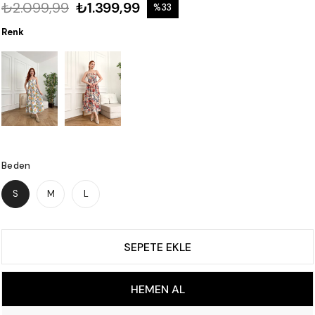
₺2.099,99
₺1.399,99
%
33
İndirim
Renk
Beden
S
M
L