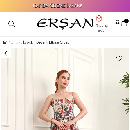
KAPIDA ÖDEME İMKANI!
0
Sipariş
Takibi
İp Askılı Desenli Elbise Çiçek