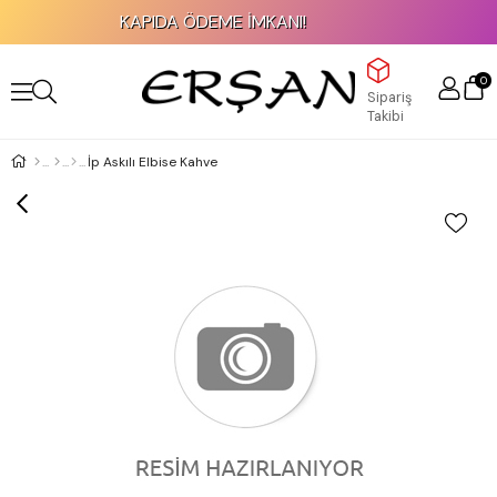
KAPIDA ÖDEME İMKANI!
0
Sipariş
Takibi
İp Askılı Elbise Kahve