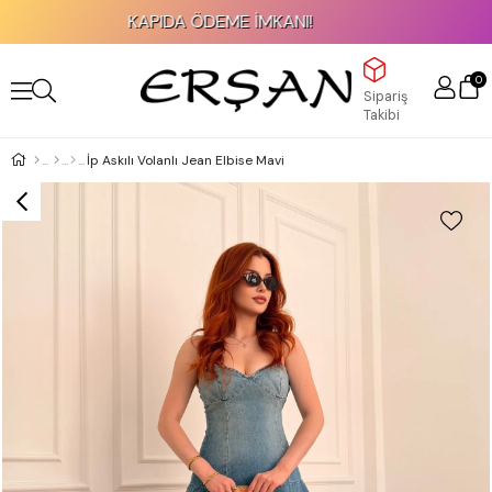
KAPIDA ÖDEME İMKANI!
0
Sipariş
Takibi
İp Askılı Volanlı Jean Elbise Mavi