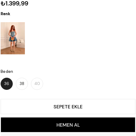
₺1.399,99
Renk
Beden
36
38
40