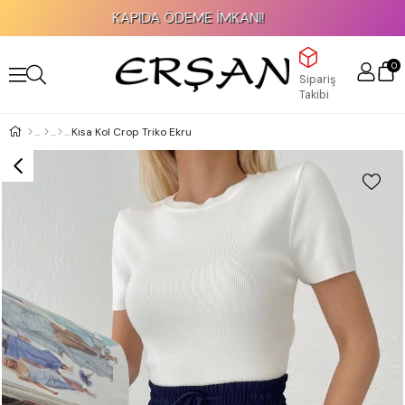
KAPIDA ÖDEME İMKANI!
0
Sipariş
Takibi
Kısa Kol Crop Triko Ekru