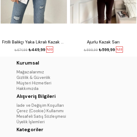
Fitilli Balıkçı Yaka Likralı Kazak Kırmızı
Ajurlu Kazak Sarı
₺449,99
₺599,99
%33
%33
₺674,99
₺899,99
Kurumsal
Mağazalarımız
Gizlilik & Güvenlik
Müşteri Hizmetleri
Hakkımızda
Alışveriş Bilgileri
İade ve Değişim Koşulları
Çerez (Cookie) Kullanımı
Mesafeli Satış Sözleşmesi
Üyelik İşlemleri
Kategoriler